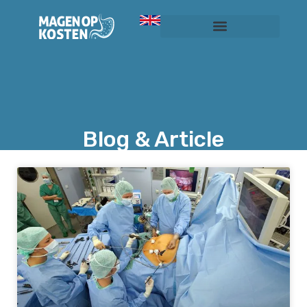
SILS-Schlauchmagen ohne Narbe
Preise und Kosten
Blog & Article