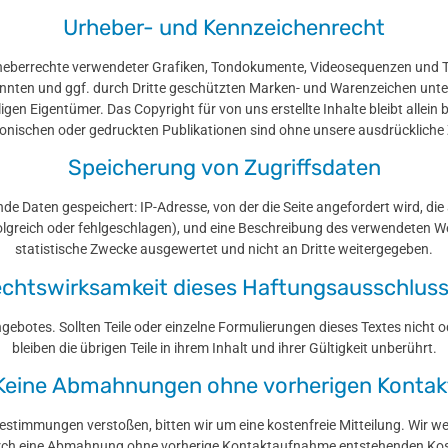
Urheber- und Kennzeichenrecht
rheberrechte verwendeter Grafiken, Tondokumente, Videosequenzen und Te
annten und ggf. durch Dritte geschützten Marken- und Warenzeichen unte
gen Eigentümer. Das Copyright für von uns erstellte Inhalte bleibt allein 
tronischen oder gedruckten Publikationen sind ohne unsere ausdrückliche
Speicherung von Zugriffsdaten
e Daten gespeichert: IP-Adresse, von der die Seite angefordert wird, die
olgreich oder fehlgeschlagen), und eine Beschreibung des verwendeten W
statistische Zwecke ausgewertet und nicht an Dritte weitergegeben.
chtswirksamkeit dieses Haftungsausschlus
ngebotes. Sollten Teile oder einzelne Formulierungen dieses Textes nicht 
bleiben die übrigen Teile in ihrem Inhalt und ihrer Gültigkeit unberührt.
Keine Abmahnungen ohne vorherigen Kontak
Bestimmungen verstoßen, bitten wir um eine kostenfreie Mitteilung. Wir we
rch eine Abmahnung ohne vorherige Kontaktaufnahme entstehenden Kos