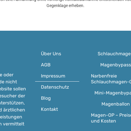
Gegenklage erheben.
Über Uns
Schlauchmage
AGB
Magenbypass
e oder
Impressum
Narbenfreie
Schlauchmagen-
e nicht
Datenschutz
bsite sollen
Mini-Magenbyp
esucher der
Blog
terstützen,
Magenballon
Kontakt
d ärztlichen
Magen-OP – Preis
eistungen
und Kosten
h vermittelt