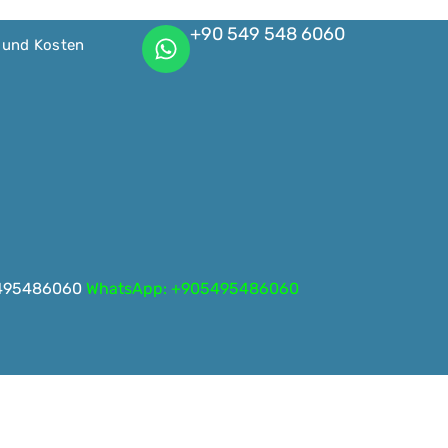
+90 549 548 6060
 und Kosten
05495486060
WhatsApp: +905495486060