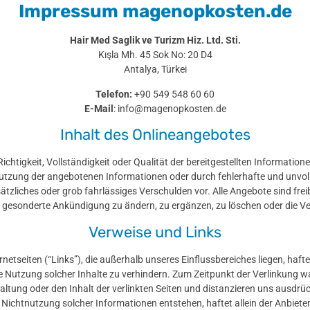
Impressum magenopkosten.de
Hair Med Saglik ve Turizm Hiz. Ltd. Sti.
Kışla Mh. 45 Sok No: 20 D4
Antalya, Türkei
Telefon:
+90 549 548 60 60
E-Mail
:
info@magenopkosten.de
Inhalt des Onlineangebotes
ichtigkeit, Vollständigkeit oder Qualität der bereitgestellten Informatio
utzung der angebotenen Informationen oder durch fehlerhafte und unvoll
sätzliches oder grob fahrlässiges Verschulden vor. Alle Angebote sind fre
 gesonderte Ankündigung zu ändern, zu ergänzen, zu löschen oder die Ver
Verweise und Links
rnetseiten (“Links”), die außerhalb unseres Einflussbereiches liegen, haf
Nutzung solcher Inhalte zu verhindern. Zum Zeitpunkt der Verlinkung waren
altung oder den Inhalt der verlinkten Seiten und distanzieren uns ausdrüc
Nichtnutzung solcher Informationen entstehen, haftet allein der Anbieter 