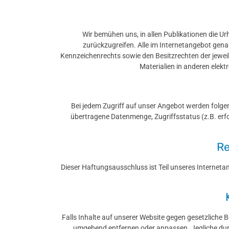
Wir bemühen uns, in allen Publikationen die U
zurückzugreifen. Alle im Internetangebot gen
Kennzeichenrechts sowie den Besitzrechten der jeweili
Materialien in anderen elek
Bei jedem Zugriff auf unser Angebot werden folgend
übertragene Datenmenge, Zugriffsstatus (z.B. erf
Re
Dieser Haftungsausschluss ist Teil unseres Interneta
Falls Inhalte auf unserer Website gegen gesetzliche 
umgehend entfernen oder anpassen. Jegliche du