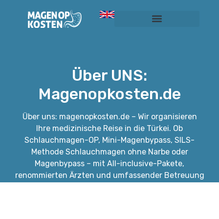
SILS-Schlauchmagen ohne Narbe
Preise und Kosten
Über UNS:
Magenopkosten.de
Über uns: magenopkosten.de – Wir organisieren
Ihre medizinische Reise in die Türkei. Ob
Schlauchmagen-OP, Mini-Magenbypass, SILS-
Methode Schlauchmagen ohne Narbe oder
Magenbypass – mit All-inclusive-Pakete,
renommierten Ärzten und umfassender Betreuung
begleiten wir Sie auf Ihrem Weg zu einem
gesünderen Leben.